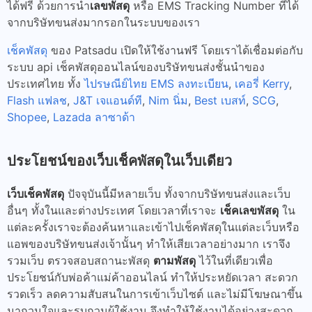
ได้ฟรี ด้วยการนำ
เลขพัสดุ
หรือ EMS Tracking Number ที่ได้
จากบริษัทขนส่งมากรอกในระบบของเรา
เช็คพัสดุ
ของ Patsadu เปิดให้ใช้งานฟรี โดยเราได้เชื่อมต่อกับ
ระบบ api เช็คพัสดุออนไลน์ของบริษัทขนส่งชั้นนำของ
ประเทศไทย ทั้ง
ไปรษณีย์ไทย EMS ลงทะเบียน
,
เคอรี่ Kerry
,
Flash แฟลช
,
J&T เจแอนด์ที
,
Nim นิ่ม
,
Best เบสท์
,
SCG
,
Shopee
,
Lazada ลาซาด้า
ประโยชน์ของเว็บเช็คพัสดุในเว็บเดียว
เว็บเช็คพัสดุ
ปัจจุบันนี้มีหลายเว็บ ทั้งจากบริษัทขนส่งและเว็บ
อื่นๆ ทั้งในและต่างประเทศ โดยเวลาที่เราจะ
เช็คเลขพัสดุ
ใน
แต่ละครั้งเราจะต้องค้นหาและเข้าไปเช็คพัสดุในแต่ละเว็บหรือ
แอพของบริษัทขนส่งเจ้านั้นๆ ทำให้เสียเวลาอย่างมาก เราจึง
รวมเว็บ ตรวจสอบสถานะพัสดุ
ตามพัสดุ
ไว้ในที่เดียวเพื่อ
ประโยชน์กับพ่อค้าแม่ค้าออนไลน์ ทำให้ประหยัดเวลา สะดวก
รวดเร็ว ลดความสับสนในการเข้าเว็บไซต์ และไม่มีโฆษณาขึ้น
มากวนใจและรบกวนผู้ใช้งาน จึงทำให้ใช้งานได้อย่างสะดวก