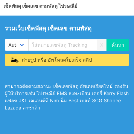
เช็คพัสดุ เช็คเลข ตามพัสดุ ไปรษณีย์
รวมเว็บเช็คพัสดุ เช็คเลข ตามพัสดุ
X
ถ่ายรูป หรือ อัพโหลดใบเสร็จ สลิป
สามารถติดตามสถานะ เช็คเลขพัสดุ อัพเดทเรียลไทม์ รองรับ
ผู้ให้บริการเช่น ไปรษณีย์ EMS ลงทะเบียน เคอรี่ Kerry Flash
แฟลช J&T เจแอนด์ที Nim นิ่ม Best เบสท์ SCG Shopee
Lazada ลาซาด้า