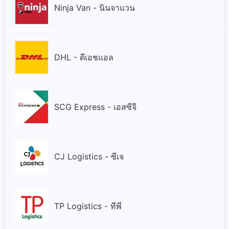
Ninja Van - นินจาแวน
DHL - ดีเอชแอล
SCG Express - เอสซีจี
CJ Logistics - ซีเจ
TP Logistics - ทีพี