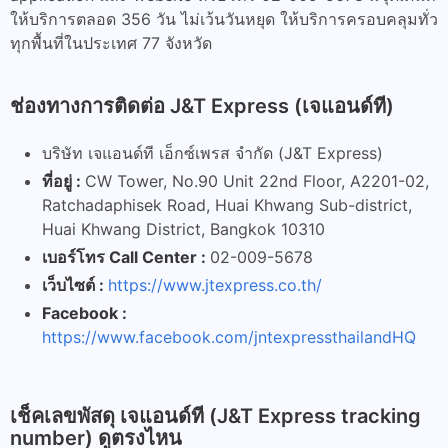
ให้บริการตลอด 356 วัน ไม่เว้นวันหยุด ให้บริการครอบคลุมทั่ว
ทุกพื้นที่ในประเทศ 77 จังหวัด
ช่องทางการติดต่อ J&T Express (เจแอนด์ที)
บริษัท เจแอนด์ที เอ็กซ์เพรส จำกัด (J&T Express)
ที่อยู่ :
CW Tower, No.90 Unit 22nd Floor, A2201-02,
Ratchadaphisek Road, Huai Khwang Sub-district,
Huai Khwang District, Bangkok 10310
เบอร์โทร Call Center :
02-009-5678
เว็บไซต์ :
https://www.jtexpress.co.th/
Facebook :
https://www.facebook.com/jntexpressthailandHQ
เช็คเลขพัสดุ เจแอนด์ที (J&T Express tracking
number) ดูตรงไหน