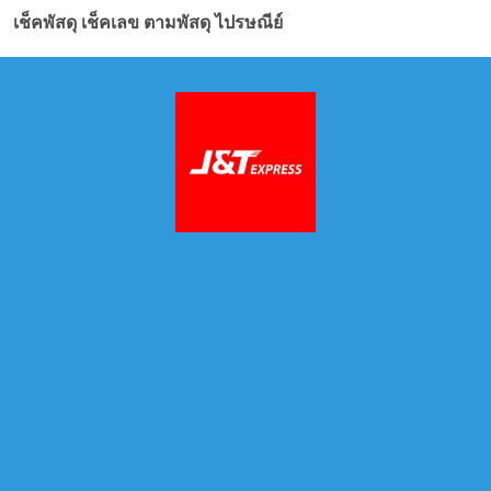
เช็คพัสดุ เช็คเลข ตามพัสดุ ไปรษณีย์