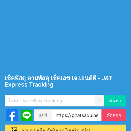
เช็คพัสดุ ตามพัสดุ เช็คเลข เจแอนด์ที - J&T
Express Tracking
X
แชร์
คัดลอก
ถ่ายรูป หรือ อัพโหลดใบเสร็จ สลิป