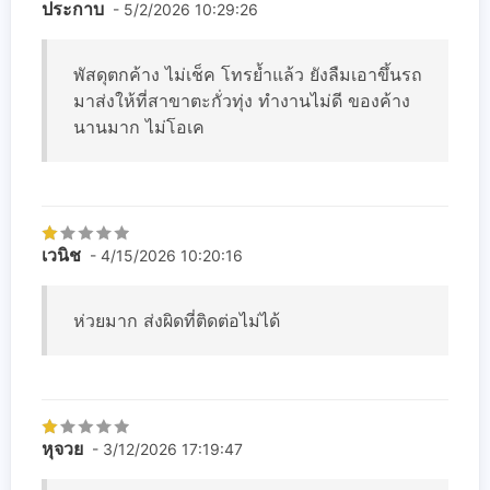
ประกาบ
- 5/2/2026 10:29:26
พัสดุตกค้าง ไม่เช็ค โทรย้ำแล้ว ยังลืมเอาขึ้นรถ
มาส่งให้ที่สาขาตะกั่วทุ่ง ทำงานไม่ดี ของค้าง
นานมาก ไม่โอเค
เวนิช
- 4/15/2026 10:20:16
ห่วยมาก ส่งผิดที่ติดต่อไม่ได้
หุจวย
- 3/12/2026 17:19:47