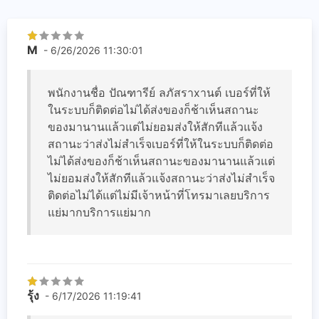
M
- 6/26/2026 11:30:01
พนักงานชื่อ ปัณฑารีย์ ลภัสราxานต์ เบอร์ที่ให้
ในระบบก็ติดต่อไม่ได้ส่งของก็ช้าเห็นสถานะ
ของมานานแล้วแต่ไม่ยอมส่งให้สักทีแล้วแจ้ง
สถานะว่าส่งไม่สำเร็จเบอร์ที่ให้ในระบบก็ติดต่อ
ไม่ได้ส่งของก็ช้าเห็นสถานะของมานานแล้วแต่
ไม่ยอมส่งให้สักทีแล้วแจ้งสถานะว่าส่งไม่สำเร็จ
ติดต่อไม่ได้แต่ไม่มีเจ้าหน้าที่โทรมาเลยบริการ
แย่มากบริการแย่มาก
รุ้ง
- 6/17/2026 11:19:41