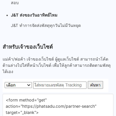
สอบ
J&T ส่งของวันอาทิตย์​ไหม
J&T ทำการจัดส่งพัสดุทุกวันไม่มีวันหยุด
สำหรับเจ้าของเว็บไซต์
แม่ค้า/พ่อค้า เจ้าของเว็บไซต์ ผู้ดูแลเว็บไซต์ สามารถนำโค้ด
ด้านล่างไปใส่ที่หน้าเว็บไซต์ เพื่อให้ลูกค้าสามารถติดตามพัสดุ
ได้เอง