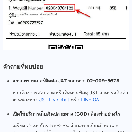
คำถามที่พบบ่อย
อยากทราบเบอร์ติดต่อ J&T นอกจาก 02-009-5678
หากต้องการสอบถามหรือติดตามพัสดุ J&T สามารถติดต่อ
ผ่านช่องทาง
J&T Live chat
หรือ
LINE OA
เปิดใช้บริการเก็บเงินปลายทาง (COD) ต้องทำอย่างไร
เตรียม สำเนาบัตรประชาชน สำเนาทะเบียนบ้าน และ